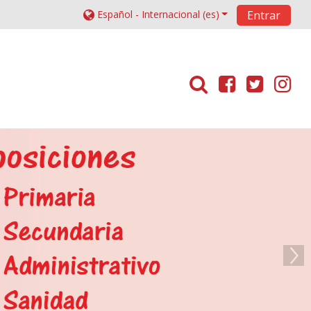
Español - Internacional ‎(es)‎
Entrar