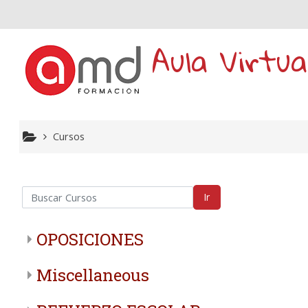
Saltar a contenido principal
Aula Virtua
Cursos
scar Cursos
Ir
OPOSICIONES
Miscellaneous