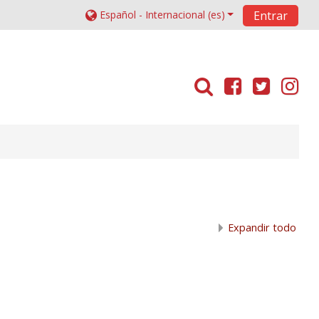
Español - Internacional ‎(es)‎
Entrar
Expandir todo